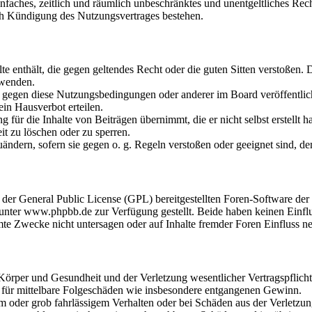
 einfaches, zeitlich und räumlich unbeschränktes und unentgeltliches R
ch Kündigung des Nutzungsvertrages bestehen.
alte enthält, die gegen geltendes Recht oder die guten Sitten verstoßen. 
rwenden.
n gegen diese Nutzungsbedingungen oder anderer im Board veröffentli
in Hausverbot erteilen.
für die Inhalte von Beiträgen übernimmt, die er nicht selbst erstellt 
it zu löschen oder zu sperren.
uändern, sofern sie gegen o. g. Regeln verstoßen oder geeignet sind, 
r der General Public License (GPL) bereitgestellten Foren-Software 
ter www.phpbb.de zur Verfügung gestellt. Beide haben keinen Einflus
te Zwecke nicht untersagen oder auf Inhalte fremder Foren Einfluss n
rper und Gesundheit und der Verletzung wesentlicher Vertragspflichten
ch für mittelbare Folgeschäden wie insbesondere entgangenen Gewinn.
em oder grob fahrlässigem Verhalten oder bei Schäden aus der Verletz