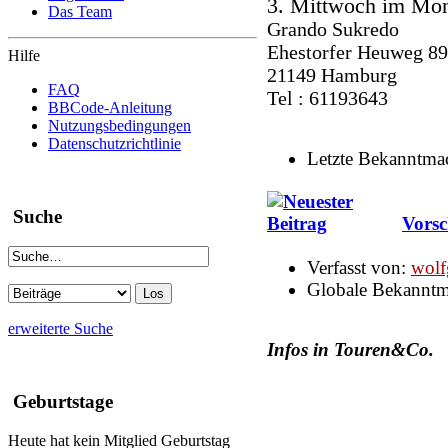
3. Mittwoch im Mon
Das Team
Grando Sukredo
Ehestorfer Heuweg 89
Hilfe
21149 Hamburg
FAQ
Tel : 61193643
BBCode-Anleitung
Nutzungsbedingungen
Datenschutzrichtlinie
Letzte Bekanntm
Suche
Vors
Verfasst von:
wolf
Globale Bekannt
erweiterte Suche
Infos in Touren&Co.
Geburtstage
Heute hat kein Mitglied Geburtstag