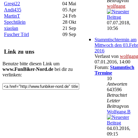
Beitrag
von
Gregi22
04 Mai
wolfgang
Andi435
05 Apr
MartinT
24 Feb
Spechtilein
28 Okt
07.07.2018,
10:56
xiaolan
21 Sep
Fuscher Törl
09 Sep
Stammtischtermin am
Mittwoch den 03.Febr
2016
Link zu uns
Verfasst von
wolfgan
07.01.2016, 14:00
Benutze bitte diesen Link um
Forum:
Stammtisch
www.FunBiker-Nord.de
bei dir zu
Termine
verlinken:
10
Antworten
643596
Betrachtet
Letzter
Beitrag
von
Wolfgang.B
04.03.2016,
09:15