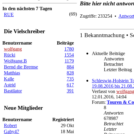
Bitte hier nicht antwor
In den nächsten 7 Tagen
(69)
RUE
Zugriffe: 233254 •
Antwort
Die Vielschreiber
1 Bekanntmachung • S
Benutzername
Beiträge
wolfgang
1780
Aktuelle Beiträge
Rücki
1554
Antworten
Wolfgang.B
1179
Betrachtet
Bernd die Bremse
884
Letzter Beitrag
Matthias
828
Kalle
735
Schleswig-Holstein T
Astrid
617
19.08.2016 bis 21.08
Bastilator
391
Verfasst von
wolfgan
12.01.2016, 14:04
Forum:
Touren & Co
Neue Mitglieder
8
Antworten
678987
Benutzername
Registriert
Betrachtet
Robert
29 Okt
Letzter
Gaby47
18 Mai