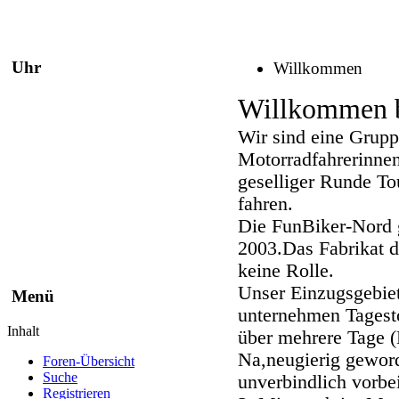
Uhr
Willkommen
Willkommen b
Wir sind eine Grupp
Motorradfahrerinnen
geselliger Runde T
fahren.
Die FunBiker-Nord 
2003.Das Fabrikat d
keine Rolle.
Unser Einzugsgebie
Menü
unternehmen Tagest
Inhalt
über mehrere Tage (
Na,neugierig geword
Foren-Übersicht
Suche
unverbindlich vorbei
Registrieren