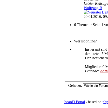
Letzter Beitrag
Wolfgang.B
20.01.2016, 09
6 Themen • Seite
1
v
Wer ist online?
Insgesamt sin
der letzten 5 M
Der Besucherre
Mitglieder: 0 M
Legende:
Admi
Gehe zu:
board3 Portal
- based on
php