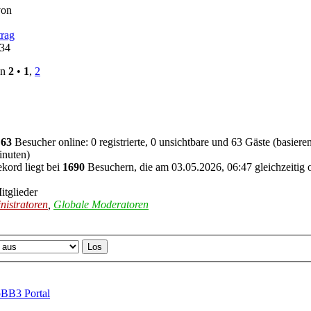
von
:34
on
2
•
1
,
2
d
63
Besucher online: 0 registrierte, 0 unsichtbare und 63 Gäste (basier
inuten)
kord liegt bei
1690
Besuchern, die am 03.05.2026, 06:47 gleichzeitig 
itglieder
nistratoren
,
Globale Moderatoren
BB3 Portal