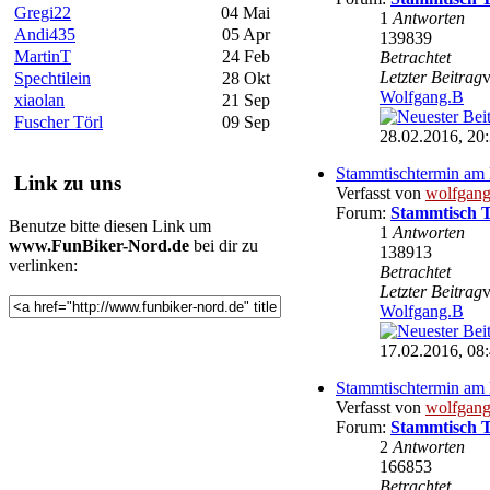
Gregi22
04 Mai
1
Antworten
Andi435
05 Apr
139839
MartinT
24 Feb
Betrachtet
Letzter Beitrag
Spechtilein
28 Okt
Wolfgang.B
xiaolan
21 Sep
Fuscher Törl
09 Sep
28.02.2016, 20
Stammtischtermin am 
Link zu uns
Verfasst von
wolfgan
Forum:
Stammtisch 
Benutze bitte diesen Link um
1
Antworten
www.FunBiker-Nord.de
bei dir zu
138913
verlinken:
Betrachtet
Letzter Beitrag
Wolfgang.B
17.02.2016, 08
Stammtischtermin am 
Verfasst von
wolfgan
Forum:
Stammtisch 
2
Antworten
166853
Betrachtet