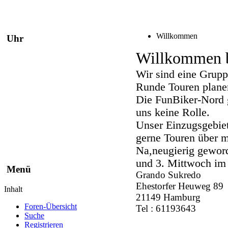
Willkommen
Uhr
Willkommen b
Wir sind eine Grupp
Runde Touren plane
Die FunBiker-Nord g
uns keine Rolle.
Unser Einzugsgebie
gerne Touren über m
Na,neugierig geword
und 3. Mittwoch im
Menü
Grando Sukredo
Ehestorfer Heuweg 89
Inhalt
21149 Hamburg
Foren-Übersicht
Tel : 61193643
Suche
Registrieren