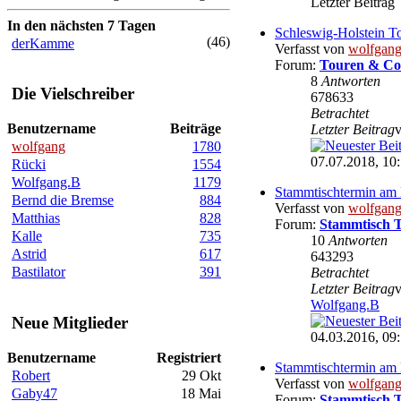
Letzter Beitrag
In den nächsten 7 Tagen
Schleswig-Holstein T
(46)
derKamme
Verfasst von
wolfgan
Forum:
Touren & Co
8
Antworten
Die Vielschreiber
678633
Betrachtet
Benutzername
Beiträge
Letzter Beitrag
wolfgang
1780
07.07.2018, 10
Rücki
1554
Wolfgang.B
1179
Stammtischtermin am 
Bernd die Bremse
884
Verfasst von
wolfgan
Matthias
828
Forum:
Stammtisch 
Kalle
735
10
Antworten
Astrid
617
643293
Bastilator
391
Betrachtet
Letzter Beitrag
Wolfgang.B
Neue Mitglieder
04.03.2016, 09
Benutzername
Registriert
Stammtischtermin am
Robert
29 Okt
Verfasst von
wolfgan
Gaby47
18 Mai
Forum:
Stammtisch 