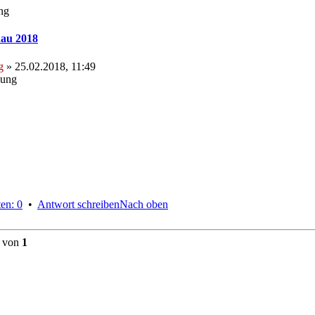
ng
au 2018
g
» 25.02.2018, 11:49
hung
en: 0
•
Antwort schreiben
Nach oben
von
1