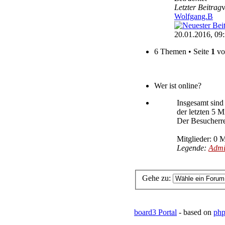
Letzter Beitrag
Wolfgang.B
20.01.2016, 09
6 Themen • Seite
1
v
Wer ist online?
Insgesamt sin
der letzten 5 M
Der Besucherre
Mitglieder: 0 M
Legende:
Admi
Gehe zu:
board3 Portal
- based on
php