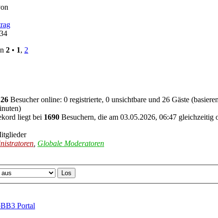
von
:34
on
2
•
1
,
2
d
26
Besucher online: 0 registrierte, 0 unsichtbare und 26 Gäste (basier
inuten)
kord liegt bei
1690
Besuchern, die am 03.05.2026, 06:47 gleichzeitig 
itglieder
nistratoren
,
Globale Moderatoren
BB3 Portal