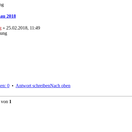
ng
au 2018
g
» 25.02.2018, 11:49
hung
en: 0
•
Antwort schreiben
Nach oben
von
1