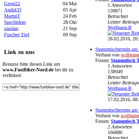
Gregi22
04 Mai
1
Antworten
Andi435
05 Apr
139871
MartinT
24 Feb
Betrachtet
Letzter Beitrag
Spechtilein
28 Okt
Wolfgang.B
xiaolan
21 Sep
Fuscher Törl
09 Sep
28.02.2016, 20
Stammtischtermin am 
Link zu uns
Verfasst von
wolfgan
Forum:
Stammtisch 
Benutze bitte diesen Link um
1
Antworten
www.FunBiker-Nord.de
bei dir zu
138949
verlinken:
Betrachtet
Letzter Beitrag
Wolfgang.B
17.02.2016, 08
Stammtischtermin am 
Verfasst von
wolfgan
Forum:
Stammtisch 
2
Antworten
166886
Betrachtet