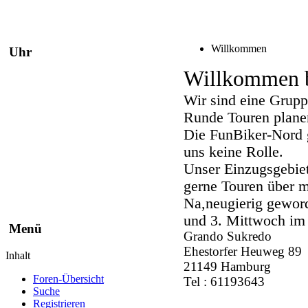
Willkommen
Uhr
Willkommen b
Wir sind eine Grupp
Runde Touren plane
Die FunBiker-Nord g
uns keine Rolle.
Unser Einzugsgebie
gerne Touren über m
Na,neugierig geword
und 3. Mittwoch im
Menü
Grando Sukredo
Ehestorfer Heuweg 89
Inhalt
21149 Hamburg
Foren-Übersicht
Tel : 61193643
Suche
Registrieren