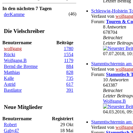
Letzter Beitrag
In den nächsten 7 Tagen
Schleswig-Holstein T
(46)
derKamme
Verfasst von
wolfgan
Forum:
Touren & Co
8
Antworten
Die Vielschreiber
678704
Betrachtet
Benutzername
Beiträge
Letzter Beitrag
wolfgang
1780
07.07.2018, 10
Rücki
1554
Wolfgang.B
1179
Stammtischtermin am 
Bernd die Bremse
884
Verfasst von
wolfgan
Matthias
828
Forum:
Stammtisch 
Kalle
735
10
Antworten
Astrid
617
643387
Bastilator
391
Betrachtet
Letzter Beitrag
Wolfgang.B
Neue Mitglieder
04.03.2016, 09
Benutzername
Registriert
Stammtischtermin am
Robert
29 Okt
Verfasst von
wolfgan
Gaby47
18 Mai
Forum:
Stammtisch 