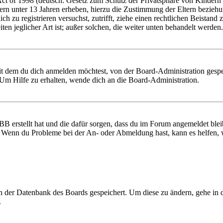
 of 1998 (deutsch: Gesetz zum Schutz der Privatsphäre von Kindern im
ern unter 13 Jahren erheben, hierzu die Zustimmung der Eltern bezieh
 dich zu registrieren versuchst, zutrifft, ziehe einen rechtlichen Beist
ten jeglicher Art ist; außer solchen, die weiter unten behandelt werden.
it dem du dich anmelden möchtest, von der Board-Administration gespe
Um Hilfe zu erhalten, wende dich an die Board-Administration.
BB erstellt hat und die dafür sorgen, dass du im Forum angemeldet ble
t. Wenn du Probleme bei der An- oder Abmeldung hast, kann es helfen,
 in der Datenbank des Boards gespeichert. Um diese zu ändern, gehe in
.