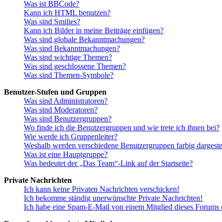
Was ist BBCode?
Kann ich HTML benutzen?
Was sind Smilies?
Kann ich Bilder in meine Beiträge einfügen?
Was sind globale Bekanntmachungen?
Was sind Bekanntmachungen?
Was sind wichtige Themen?
Was sind geschlossene Themen?
Was sind Themen-Symbole?
Benutzer-Stufen und Gruppen
Was sind Administratoren?
Was sind Moderatoren?
Was sind Benutzergruppen?
Wo finde ich die Benutzergruppen und wie trete ich ihnen bei?
Wie werde ich Gruppenleiter?
Weshalb werden verschiedene Benutzergruppen farbig dargestel
Was ist eine Hauptgruppe?
Was bedeutet der „Das Team“-Link auf der Startseite?
Private Nachrichten
Ich kann keine Privaten Nachrichten verschicken!
Ich bekomme ständig unerwünschte Private Nachrichten!
Ich habe eine Spam-E-Mail von einem Mitglied dieses Forums e